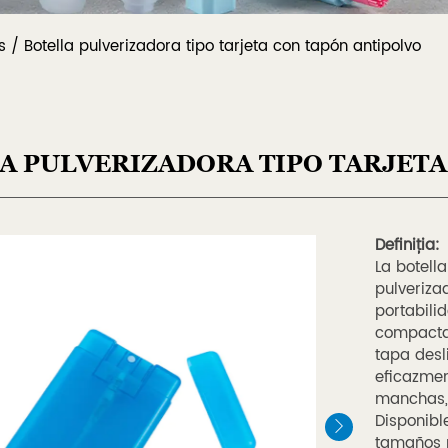
s
/
Botella pulverizadora tipo tarjeta con tapón antipolvo
A PULVERIZADORA TIPO TARJETA
Definiția:
La botell
pulveriz
portabilid
compacta 
tapa desl
eficazmen
manchas, 
Disponibl
tamaños p