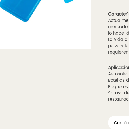
Caracterí
Actualmen
mercado c
lo hace i
La vida d
polvo y l
requieren
Aplicacio
Aerosoles
Botellas 
Paquetes
Sprays de
restaurac
Contác