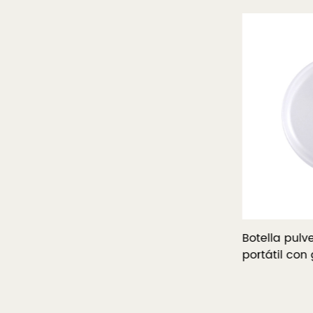
to
Botella pulverizadora de PP tipo
Botella pulve
o
tarjeta de gran capacidad (20-38
portátil con
ml)