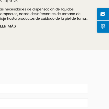
5 Jul, 2026
09 Jul, 
as necesidades de dispensación de líquidos
A bomba
ompactos, desde desinfectantes de tamaño de
dispensa
iaje hasta productos de cuidado de la piel de tama...
dosis co
EER MÁS
LEER M