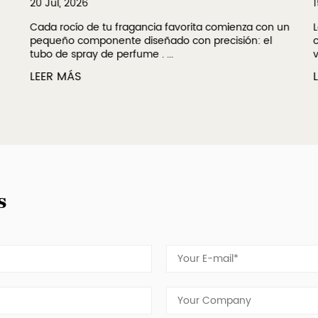
20 Jul, 2026
1
Cada rocío de tu fragancia favorita comienza con un
L
pequeño componente diseñado con precisión: el
c
tubo de spray de perfume . ...
v
LEER MÁS
L
s